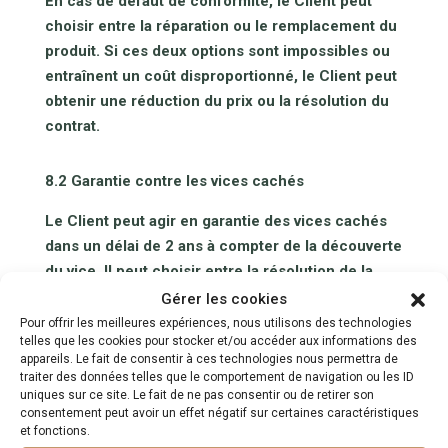
En cas de défaut de conformité, le Client peut
choisir entre la réparation ou le remplacement du
produit. Si ces deux options sont impossibles ou
entraînent un coût disproportionné, le Client peut
obtenir une réduction du prix ou la résolution du
contrat.
8.2 Garantie contre les vices cachés
Le Client peut agir en garantie des vices cachés
dans un délai de 2 ans à compter de la découverte
du vice. Il peut choisir entre la résolution de la
vente ou une réduction du prix de vente.
Gérer les cookies
Pour offrir les meilleures expériences, nous utilisons des technologies
telles que les cookies pour stocker et/ou accéder aux informations des
Pour toute demande au titre des garanties légales,
appareils. Le fait de consentir à ces technologies nous permettra de
le Client doit contacter HENNACORP SASU à
traiter des données telles que le comportement de navigation ou les ID
uniques sur ce site. Le fait de ne pas consentir ou de retirer son
hello@thehennaworkshop.com en précisant sa
consentement peut avoir un effet négatif sur certaines caractéristiques
référence de commande et la nature du défaut
et fonctions.