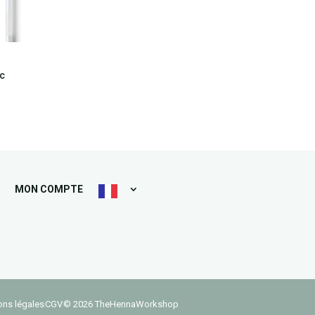
nc
​MON COMPTE
ons légales
CGV
© 2026 TheHennaWorkshop