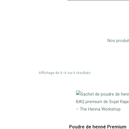
Nos produit
Trié
Affichage de 4–6 sur 6 résultats
du
plus
récent
au
plus
ancien
Poudre de henné Premium