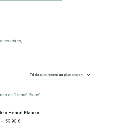
accessoires,
e « Henné Blanc »
59,90
€
Plage
–
de