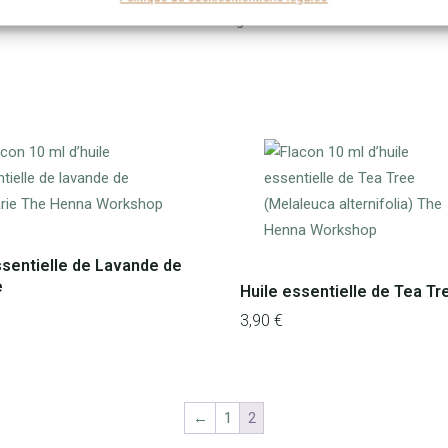
tatouage.
ssentielle de Lavande de
e
Huile essentielle de Tea Tr
3,90
€
←
1
2