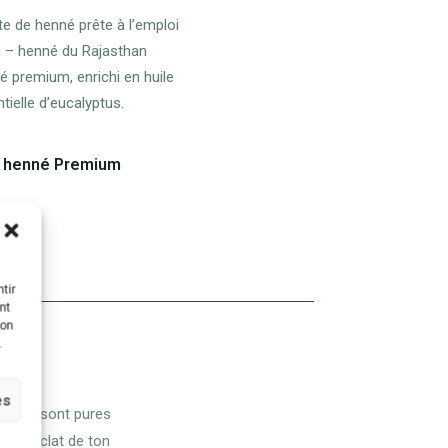
e henné Premium
s
tir
nt
son
.
es
tielles sont pures
ger l'éclat de ton