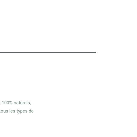
prix :
13,90 €
à
59,90 €
s 100% naturels,
tous les types de