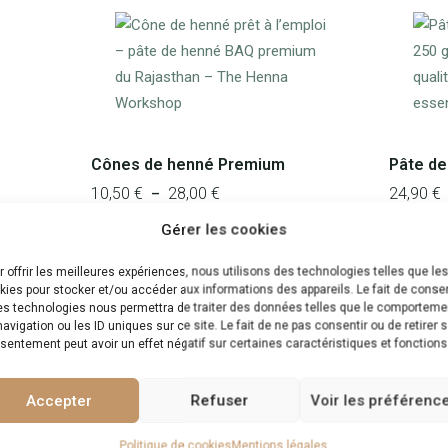
Cônes de henné Premium
Pâte d
10,50
€
28,00
€
Plage
24,90
€
–
de
Gérer les cookies
prix :
10,50 €
r offrir les meilleures expériences, nous utilisons des technologies telles que le
kies pour stocker et/ou accéder aux informations des appareils. Le fait de consen
à
es technologies nous permettra de traiter des données telles que le comporteme
28,00 €
avigation ou les ID uniques sur ce site. Le fait de ne pas consentir ou de retirer 
SOIN & AFTERCARE
sentement peut avoir un effet négatif sur certaines caractéristiques et fonctions
Les huiles essentielles
Accepter
Refuser
Voir les préférenc
la préparation de ta pâte de henné et à l'aftercare, nos huiles essen
jeput, eucalyptus, lavande et tea tree, pour sublimer la tenue et prolon
Politique de cookies
Mentions légales