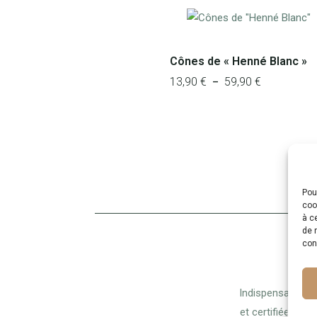
Cônes de « Henné Blanc »
13,90
€
59,90
€
Plage
–
de
prix :
13,90 €
à
59,90 €
Pou
coo
à c
de n
con
Indispensables à 
et certifiées. Ca