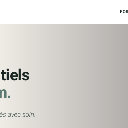
FO
tiels
m.
nés avec soin.