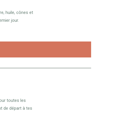
re, huile, cônes et
emier jour.
our toutes les
nt de départ à tes