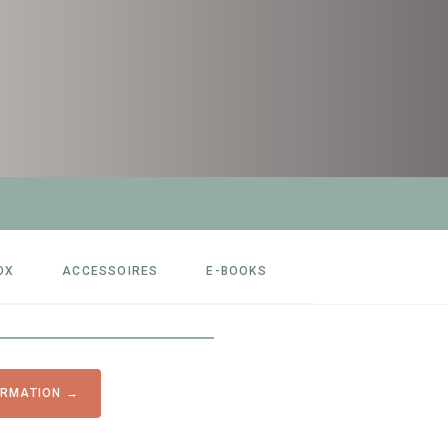
OX
ACCESSOIRES
E-BOOKS
ORMATION →