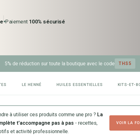
ée
Paiement
100% sécurisé
5% de réduction sur toute la boutique avec le code
THS5
TES
LE HENNÉ
HUILES ESSENTIELLES
KITS-ET-B
ndre à utiliser ces produits comme une pro ?
La
mplète t'accompagne pas à pas
- recettes,
VOIR LA F
tifs et activité professionnelle.